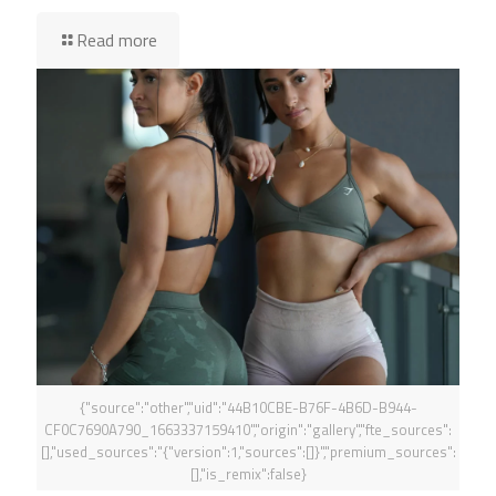
Read more
{"source":"other","uid":"44B10CBE-B76F-4B6D-B944-
CF0C7690A790_1663337159410","origin":"gallery","fte_sources":
[],"used_sources":"{"version":1,"sources":[]}","premium_sources":
[],"is_remix":false}