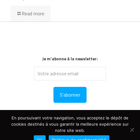
Read more
Je m'abonne à la newsletter:
En poursuivant votre navigation, vous acceptez le dépôt de
cookies destinés à vous garantir la meilleure expérience sur
notre site web.
Copyright : tous droits résevés © 2024 V-Dogg
Politique de confidentialité
- Création du site :
www.synathos.fr
Ok
Politique de confidentialité