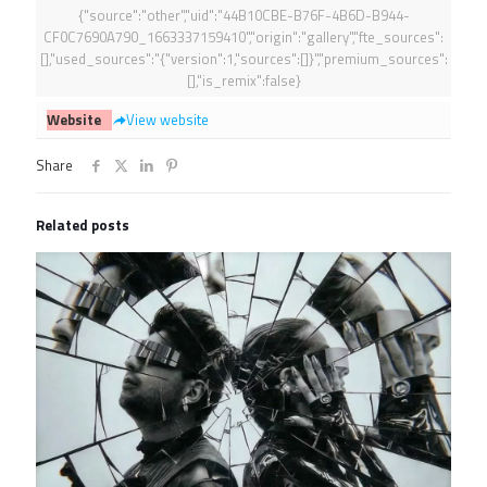
{"source":"other","uid":"44B10CBE-B76F-4B6D-B944-
CF0C7690A790_1663337159410","origin":"gallery","fte_sources":
[],"used_sources":"{"version":1,"sources":[]}","premium_sources":
[],"is_remix":false}
Website
View website
Share
Related posts