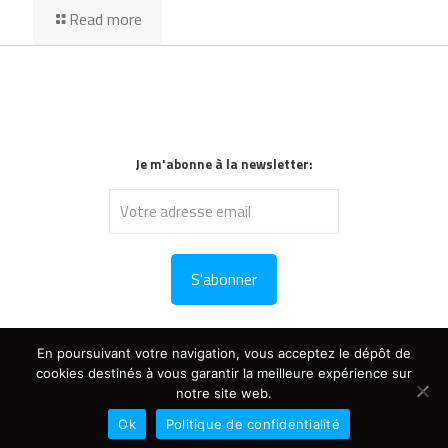
Read more
Je m'abonne à la newsletter:
En poursuivant votre navigation, vous acceptez le dépôt de
cookies destinés à vous garantir la meilleure expérience sur
notre site web.
Copyright : tous droits résevés © 2024 V-Dogg
Politique de confidentialité
- Création du site :
www.synathos.fr
Ok
Politique de confidentialité