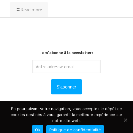
Read more
Je m'abonne à la newsletter:
En poursuivant votre navigation, vous acceptez le dépôt de
cookies destinés à vous garantir la meilleure expérience sur
notre site web.
Copyright : tous droits résevés © 2024 V-Dogg
Politique de confidentialité
- Création du site :
www.synathos.fr
Ok
Politique de confidentialité